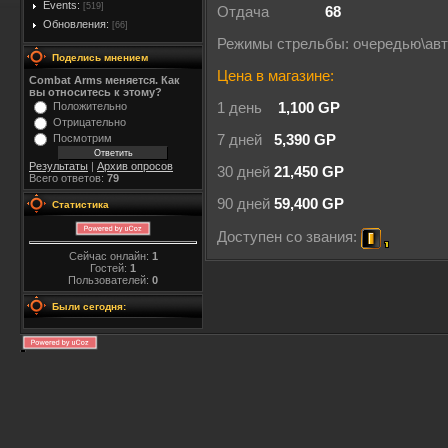
Events:
[519]
Отдача
68
Обновления:
[66]
Режимы стрельбы: очередью\ав
Поделись мнением
Цена в магазине:
Combat Arms меняется. Как
вы относитесь к этому?
Положительно
1 день
1,100 GP
Отрицательно
Посмотрим
7 дней
5,390 GP
Результаты
|
Архив опросов
30 дней
21,450 GP
Всего ответов:
79
90 дней
59,400 GP
Статистика
Доступен со звания:
Сейчас онлайн:
1
Гостей:
1
Пользователей:
0
Были сегодня: