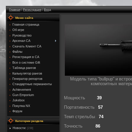
Главная
|
Регистрация
|
Вход
Меню сайта
Главная страница
Об игре
Руководство
Арсенал CA
Скачать Клиент CA
Файлы
Регистрация в CA
Все о системе Gift
Таблица рангов
Калькулятор рангов
Модель типа "bullpup" и встро
Генератор репортов
композитных матери
Стандартные перманенты
Achievement
Gun Emporium
Мощность
39
Jukebox
Покупка NX
Портативность
57
Форум
Темп стрельбы
74
Категории раздела
Точность
86
Новости:
[238]