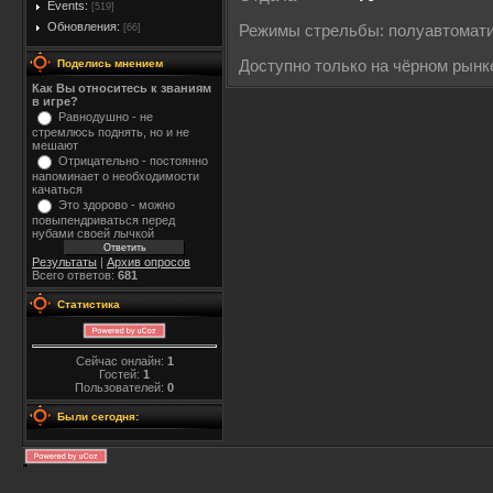
Events:
[519]
Обновления:
[66]
Режимы стрельбы: полуавтомат
Поделись мнением
Доступно только на чёрном рынк
Как Вы относитесь к званиям
в игре?
Равнодушно - не
стремлюсь поднять, но и не
мешают
Отрицательно - постоянно
напоминает о необходимости
качаться
Это здорово - можно
повыпендриваться перед
нубами своей лычкой
Результаты
|
Архив опросов
Всего ответов:
681
Статистика
Сейчас онлайн:
1
Гостей:
1
Пользователей:
0
Были сегодня: