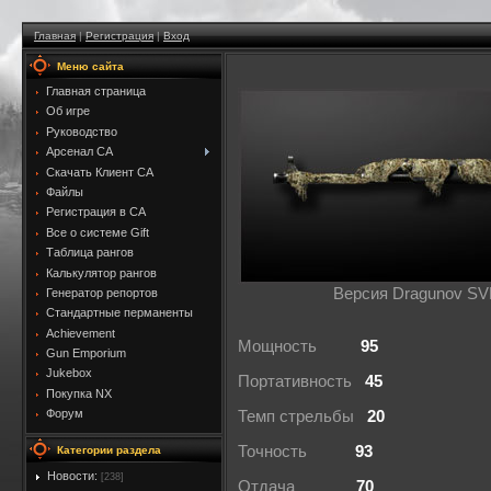
Главная
|
Регистрация
|
Вход
Меню сайта
Главная страница
Об игре
Руководство
Арсенал CA
Скачать Клиент CA
Файлы
Регистрация в CA
Все о системе Gift
Таблица рангов
Калькулятор рангов
Версия Dragunov SV
Генератор репортов
Стандартные перманенты
Achievement
Мощность
95
Gun Emporium
Jukebox
Портативность
45
Покупка NX
Форум
Темп стрельбы
20
Точность
93
Категории раздела
Новости:
[238]
Отдача
70