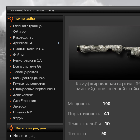
Главная
|
Регистрация
|
Вход
Меню сайта
Главная страница
Об игре
Руководство
Арсенал CA
Скачать Клиент CA
Файлы
Регистрация в CA
Все о системе Gift
Таблица рангов
Калькулятор рангов
Камуфлированная версия L96
Генератор репортов
миссий,с повышенной стойко
Стандартные перманенты
Achievement
Gun Emporium
Мощность
100
Jukebox
Покупка NX
Портативность
40
Форум
Темп стрельбы
10
Категории раздела
Точность
90
Новости:
[238]