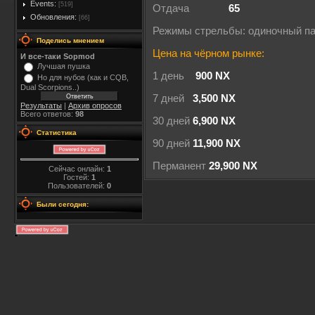
Events:
[519]
Отдача
65
Обновления:
[66]
Режимы стрельбы: одиночный пат
Поделись мнением
Цена на чёрном рынке:
И все-таки Sopmod
Лучшая пушка
1 день
900 NX
Но для нубов (как и CQB,
Dual Scorpions..)
7 дней
3,500 NX
Результаты
|
Архив опросов
Всего ответов:
98
30 дней
6,900 NX
Статистика
90 дней
11,900 NX
Перманент
29,900 NX
Сейчас онлайн:
1
Гостей:
1
Пользователей:
0
Были сегодня: