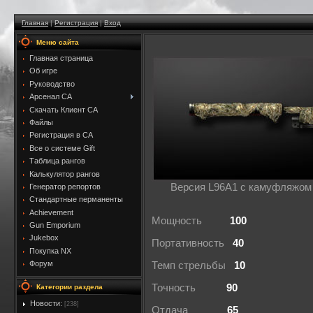
Главная
|
Регистрация
|
Вход
Меню сайта
Главная страница
Об игре
Руководство
Арсенал CA
Скачать Клиент CA
Файлы
Регистрация в CA
Все о системе Gift
Таблица рангов
Калькулятор рангов
Версия L96A1 с камуфляжом 
Генератор репортов
Стандартные перманенты
Achievement
Мощность
100
Gun Emporium
Jukebox
Портативность
40
Покупка NX
Форум
Темп стрельбы
10
Точность
90
Категории раздела
Новости:
[238]
Отдача
65