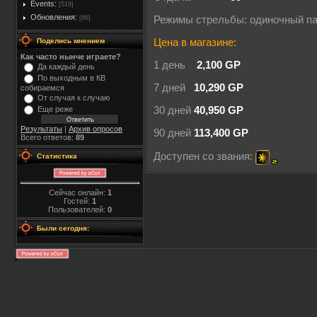
Events:
[519]
Обновления:
[66]
Режимы стрельбы: одиночный пат
Поделись мнением
Цена в магазине:
Как часто нынче играете?
1 день
2,100 GP
Да каждый день
По выходным в КВ
7 дней
10,290 GP
собираемся
От случая к случаю
Еще реже
30 дней
40,950 GP
Результаты
|
Архив опросов
90 дней
113,400 GP
Всего ответов:
89
Доступен со звания:
Статистика
Сейчас онлайн:
1
Гостей:
1
Пользователей:
0
Были сегодня: