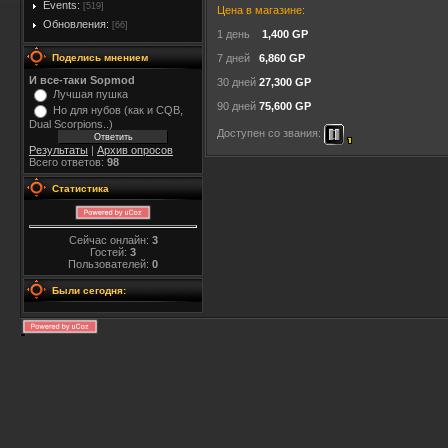
Events:
[519]
Цена в магазине:
Обновления:
[66]
1 день
1,400 GP
Поделись мнением
7 дней
6,860 GP
И все-таки Sopmod
30 дней
27,300 GP
Лучшая пушка
90 дней
75,600 GP
Но для нубов (как и CQB,
Dual Scorpions..)
Доступен со звания:
Результаты
|
Архив опросов
Всего ответов:
98
Статистика
Сейчас онлайн:
3
Гостей:
3
Пользователей:
0
Были сегодня: