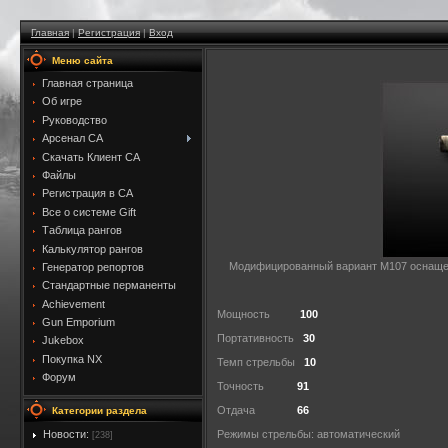
Главная
|
Регистрация
|
Вход
Меню сайта
Главная страница
Об игре
Руководство
Арсенал CA
Скачать Клиент CA
Файлы
Регистрация в CA
Все о системе Gift
Таблица рангов
Калькулятор рангов
Модифицированный вариант M107 оснащен 
Генератор репортов
Стандартные перманенты
Achievement
Мощность
100
Gun Emporium
Портативность
30
Jukebox
Покупка NX
Темп стрельбы
10
Форум
Точность
91
Отдача
66
Категории раздела
Новости:
Режимы стрельбы: автоматический
[238]