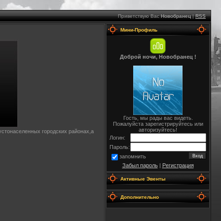
Приветствую Вас
Новобранец
|
RSS
Мини-Профиль
Доброй ночи, Новобранец !
Гость, мы рады вас видеть.
Пожалуйста зарегистрируйтесь или
авторизуйтесь!
стонаселенных городских районах,а
Логин:
Пароль:
запомнить
Забыл пароль
|
Регистрация
Активные Эвенты
Дополнительно