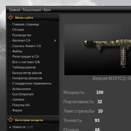
Главная
|
Регистрация
|
Вход
Меню сайта
Главная страница
Об игре
Руководство
Арсенал CA
Скачать Клиент CA
Файлы
Регистрация в CA
Все о системе Gift
Таблица рангов
Калькулятор рангов
Версия M107CQ SE 
Генератор репортов
Стандартные перманенты
Achievement
Мощность
100
Gun Emporium
Jukebox
Портативность
32
Покупка NX
Форум
Темп стрельбы
10
Точность
93
Категории раздела
Новости:
[238]
Отдача
66