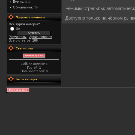
Events:
[519]
Обновления:
[66]
Режимы стрельбы: автоматичес
Поделись мнением
Доступно только на чёрном рынк
Все турки читеры?
Да
Результаты
|
Архив опросов
Всего ответов:
106
Статистика
Сейчас онлайн:
1
Гостей:
1
Пользователей:
0
Были сегодня: