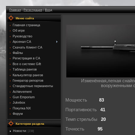
Главная
|
Регистрация
|
Вход
Меню сайта
Главная страница
Об игре
Руководство
Арсенал CA
Скачать Клиент CA
Файлы
Регистрация в CA
Все о системе Gift
Таблица рангов
Калькулятор рангов
Изменённая,легкая снайп
Генератор репортов
вооруженными с
Стандартные перманенты
Achievement
Gun Emporium
Мощность
83
Jukebox
Покупка NX
Портативность
41
Форум
Темп стрельбы
20
Категории раздела
Точность
95
Новости:
[238]