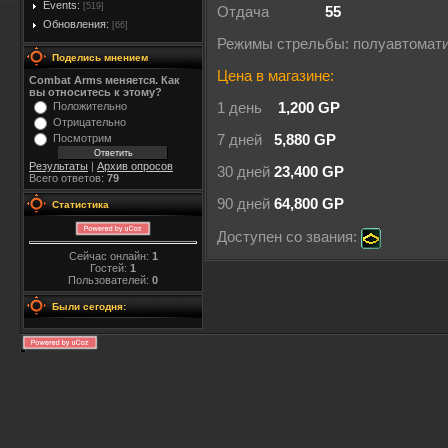
Events:
[519]
Отдача
55
Обновления:
[66]
Режимы стрельбы: полуавтомат
Поделись мнением
Цена в магазине:
Combat Arms меняется. Как
вы относитесь к этому?
Положительно
1 день
1,200 GP
Отрицательно
Посмотрим
7 дней
5,880 GP
Результаты
|
Архив опросов
30 дней
23,400 GP
Всего ответов:
79
90 дней
64,800 GP
Статистика
Доступен со звания:
Сейчас онлайн:
1
Гостей:
1
Пользователей:
0
Были сегодня: