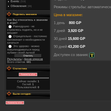
Events:
[519]
Обновления:
[66]
Режимы стрельбы: автоматичес
Поделись мнением
Цена в магазине:
Как Вы относитесь к званиям
1 день
800 GP
в игре?
Равнодушно - не
стремлюсь поднять, но и не
7 дней
3,920 GP
мешают
Отрицательно - постоянно
30 дней
15,600 GP
напоминает о необходимости
качаться
Это здорово - можно
90 дней
43,200 GP
повыпендриваться перед
нубами своей лычкой
Доступен со звания:
Результаты
|
Архив опросов
Всего ответов:
681
Статистика
Сейчас онлайн:
1
Гостей:
1
Пользователей:
0
Были сегодня: