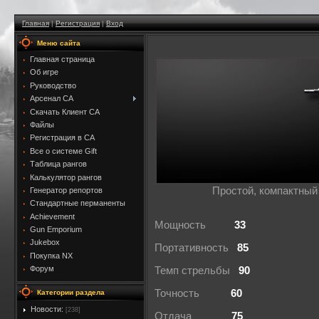
Главная
|
Регистрация
|
Вход
Меню сайта
Главная страница
Об игре
Руководство
Арсенал CA
Скачать Клиент CA
Файлы
Регистрация в CA
Все о системе Gift
Таблица рангов
Калькулятор рангов
Простой, компактный
Генератор репортов
Стандартные перманенты
Achievement
Мощность
33
Gun Emporium
Jukebox
Портативность
85
Покупка NX
Форум
Темп стрельбы
90
Точность
60
Категории раздела
Новости:
[238]
Отдача
75