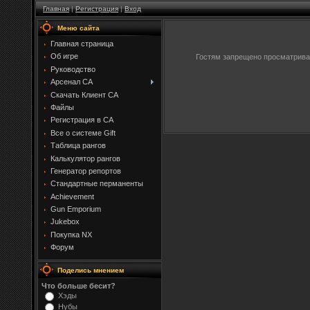
Главная
|
Регистрация
|
Вход
Меню сайта
Главная страница
Об игре
Гостям запрещено просматриват
Руководство
Арсенал CA
Скачать Клиент CA
Файлы
Регистрация в CA
Все о системе Gift
Таблица рангов
Калькулятор рангов
Генератор репортов
Стандартные перманенты
Achievement
Gun Emporium
Jukebox
Покупка NX
Форум
Поделись мнением
Что больше бесит?
Хэды
Нубы