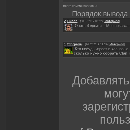
Всего комментариев
:
2
Порядок вывода
2
Tikhon
[
Материал
]
(30.07.2017 08:52)
Опять бэджики....Мне показало
1
Стограмм
[
Материал
]
(26.07.2017 19:59)
Кто-нибудь играет в клановые
сколько нужно собрать Clan 
Добавлять
могу
зарегис
польз