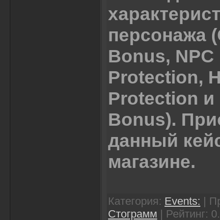
характерис
персонажа (
Bonus, NPC
Protection, 
Protection и
Bonus). Пр
данный кей
магазине.
Категория
:
Events:
|
П
Стограмм
|
Рейтинг
: 0