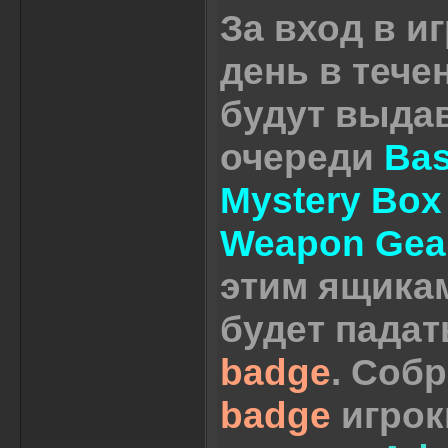
За вход в и
день в тече
будут выда
очереди
Bas
Mystery Bo
Weapon Gea
этим ящика
будет пада
badge
. Соб
badge
игрок