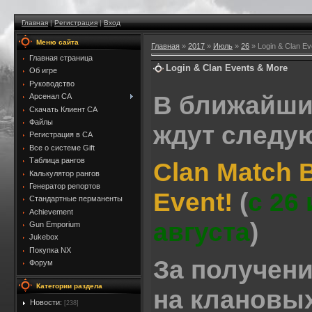
Главная
|
Регистрация
|
Вход
Меню сайта
Главная
»
2017
»
Июль
»
26
» Login & Clan Ev
Главная страница
Login & Clan Events & More
Об игре
Руководство
В ближайши
Арсенал CA
Скачать Клиент CA
Файлы
ждут следу
Регистрация в CA
Все о системе Gift
Таблица рангов
Clan Match 
Калькулятор рангов
Генератор репортов
Event!
(
с 26
Стандартные перманенты
Achievement
августа
)
Gun Emporium
Jukebox
Покупка NX
За получен
Форум
Категории раздела
на клановых
Новости:
[238]