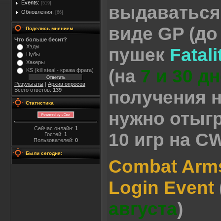
Events:
[519]
выдаваться
Обновления:
[66]
виде GP (до
Поделись мнением
Что больше бесит?
Хэды
пушек
Fatal
Нубы
Хакеры
(на
7 и 30 д
KS (kill steal - кража фрага)
Результаты
|
Архив опросов
получения 
Всего ответов:
139
Статистика
нужно отыг
Сейчас онлайн:
1
10 игр на CW
Гостей:
1
Пользователей:
0
Были сегодня:
Combat Arms
Login Event
августа
)