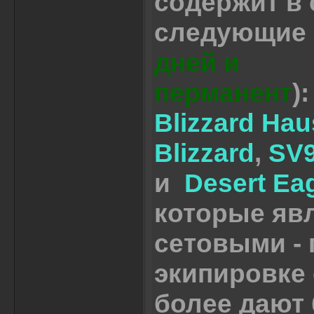
содержит в 
следующие 
дней и
перманент
)
Blizzard Hau
Blizzard
,
SV9
и
Desert Eag
которые яв
сетовыми - 
экипировке 
более дают