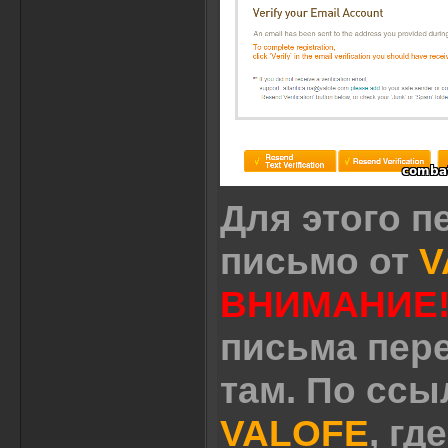
Для этого п
письмо от
V
ВНИМАНИЕ
письма пер
там. По ссы
VALOFE
, гд