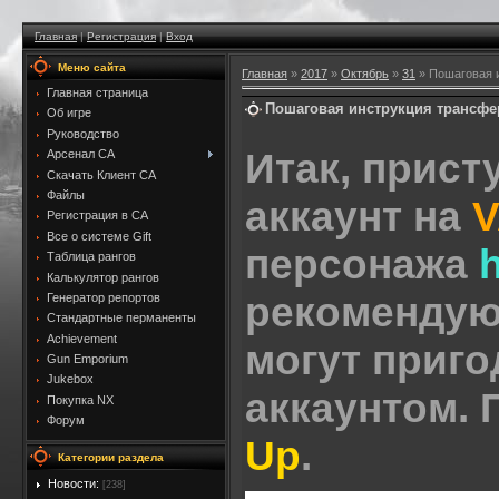
Главная
|
Регистрация
|
Вход
Меню сайта
Главная
»
2017
»
Октябрь
»
31
» Пошаговая 
Главная страница
Пошаговая инструкция трансфе
Об игре
Руководство
Итак, прист
Арсенал CA
Скачать Клиент CA
Файлы
аккаунт на
Регистрация в CA
Все о системе Gift
персонажа
h
Таблица рангов
Калькулятор рангов
рекомендую 
Генератор репортов
Стандартные перманенты
Achievement
могут приг
Gun Emporium
Jukebox
аккаунтом.
Покупка NX
Форум
Up
.
Категории раздела
Новости:
[238]