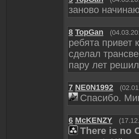
заново начинаю
8
TopGan
(04.03.20
ребята привет 
сделал трансве
пару лет решил
7
NE0N1992
(02.01
Спасибо. Миг
6
McKENZY
(17.12
There is no 