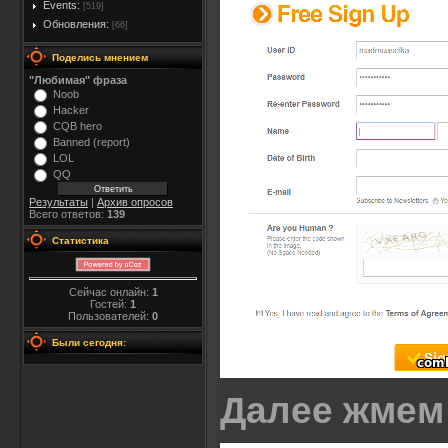
Events:
[519]
Обновления:
[66]
Поделись мнением
"Любимая" фраза
Noob
Hacker
CQB hero
Banned (report)
LOL
QQ
Результаты
|
Архив опросов
Всего ответов:
139
Статистика
Сейчас онлайн:
1
Гостей:
1
Пользователей:
0
Были сегодня:
Далее жме