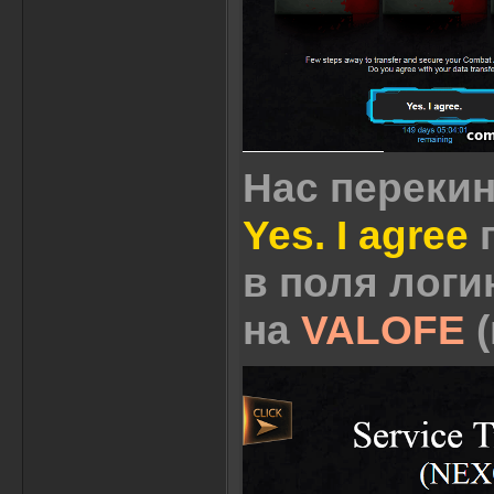
Нас перекин
Yes. I agree
п
в поля логи
на
VALOFE
(