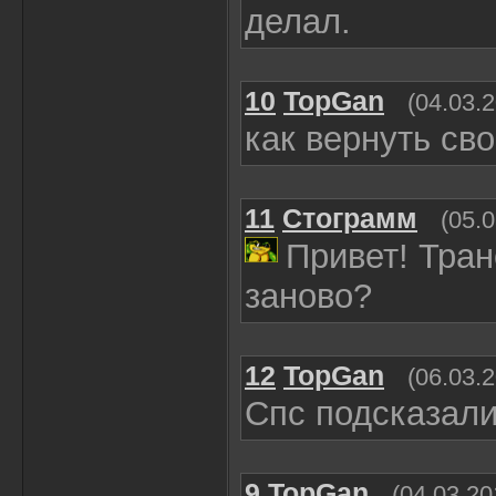
делал.
10
TopGan
(04.03.
как вернуть сво
11
Стограмм
(05.
Привет! Тран
заново?
12
TopGan
(06.03.
Спс подсказал
9
TopGan
(04.03.20