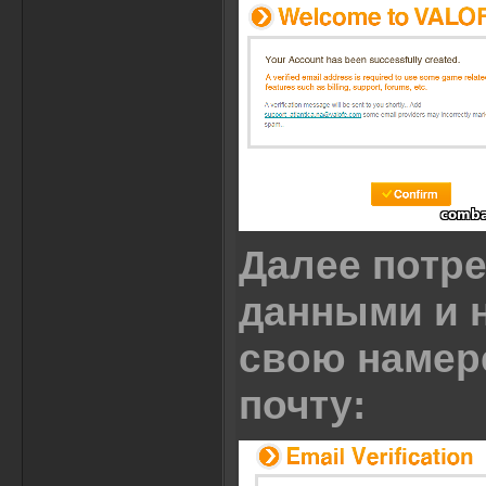
Далее потр
данными и н
свою намере
почту: